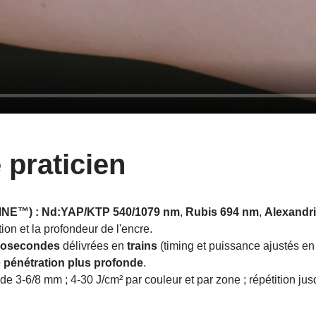
 praticien
INE™) :
Nd:YAP/KTP 540/1079 nm
,
Rubis 694 nm
,
Alexandri
ion et la profondeur de l'encre.
nosecondes
délivrées en
trains
(timing et puissance ajustés en 
e
pénétration plus profonde
.
e 3-6/8 mm ; 4-30 J/cm² par couleur et par zone ; répétition jus