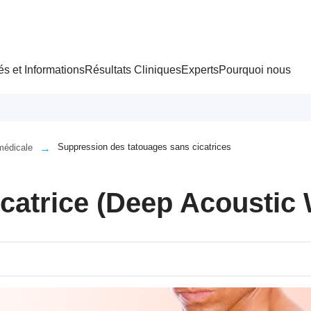
és et Informations
Résultats Cliniques
Experts
Pourquoi nous
Suppression des tatouages sans cicatrices
médicale
icatrice (Deep Acousti