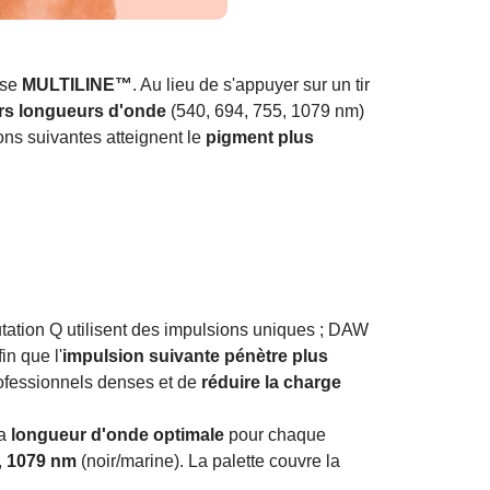
ase
MULTILINE™
. Au lieu de s'appuyer sur un tir
urs longueurs d'onde
(540, 694, 755, 1079 nm)
ons suivantes atteignent le
pigment plus
tion Q utilisent des impulsions uniques ; DAW
n que l'
impulsion suivante pénètre plus
rofessionnels denses et de
réduire la charge
la
longueur d'onde optimale
pour chaque
,
1079 nm
(noir/marine). La palette couvre la