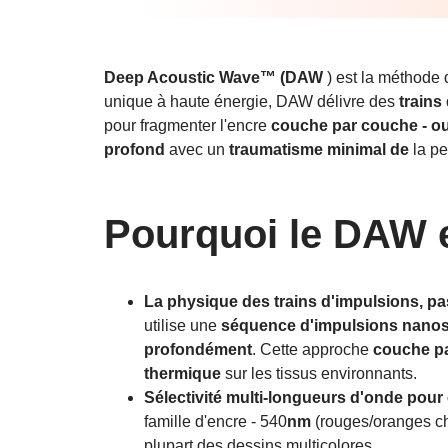
5. Résultats
et
planification
Deep Acoustic Wave™ (DAW
) est la méthode
des cours
unique à haute énergie, DAW délivre des
train
pour fragmenter l'encre
couche par couche - o
6.
profond
avec un
traumatisme minimal de
la p
Avantages
en un
coup d'œil
Pourquoi le DAW es
7.
Point
clé à
La physique des trains d'impulsions, p
retenir
utilise une
séquence d'impulsions nano
profondément
. Cette approche
couche p
8. Actualités
thermique
sur les tissus environnants.
et
Sélectivité multi-longueurs d'onde pour
Informations
famille d'encre - 540
nm
(rouges/oranges c
plupart des dessins multicolores.