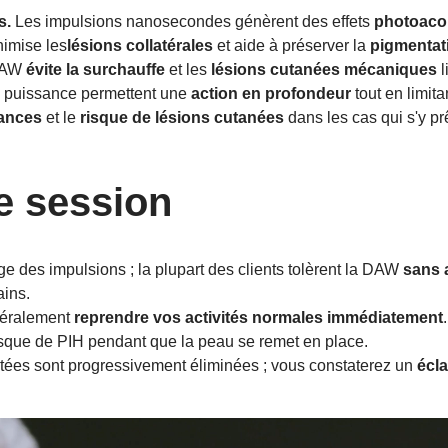
s.
Les impulsions nanosecondes génèrent des effets
photoaco
inimise les
lésions collatérales
et aide à préserver la
pigmentati
 DAW
évite la surchauffe
et les
lésions cutanées mécaniques
l
la puissance permettent une
action en profondeur
tout en limit
éances
et le
risque de lésions cutanées
dans les cas qui s'y pr
e session
 des impulsions ; la plupart des clients tolèrent la DAW
sans 
ains.
éralement
reprendre vos activités normales immédiatement
risque de PIH pendant que la peau se remet en place.
ntées sont progressivement éliminées ; vous constaterez un
écla