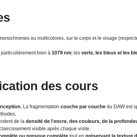
es
 monochromes ou multicolores, sur le corps et le visage (respect
 particulièrement bien à
1079 nm
; les
verts, les bleus et les b
fication des cours
onception.
La fragmentation
couche par couche
du DAW est sp
thodes.
endent de la
densité de l'encre, des couleurs, de la profonde
éclaircissement visible après chaque visite.
complète ou presque complète
tout en
préservant la texture 