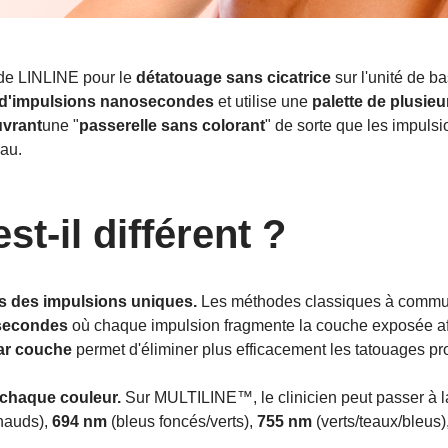
 de LINLINE pour le
détatouage sans cicatrice
sur l'unité de b
s d'impulsions nanosecondes
et utilise une
palette de plusie
uvrant
une "
passerelle sans colorant
" de sorte que les impulsi
eau.
t-il différent ?
as des impulsions uniques.
Les méthodes classiques à commuta
secondes
où chaque impulsion fragmente la couche exposée afi
ar couche
permet d'éliminer plus efficacement les tatouages p
 chaque couleur.
Sur MULTILINE™, le clinicien peut passer à 
hauds),
694 nm
(bleus foncés/verts),
755 nm
(verts/teaux/bleus)