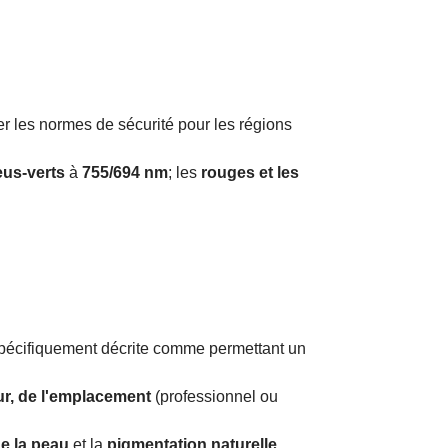
er les normes de sécurité pour les régions
leus-verts
à
755/694 nm
; les
rouges et les
écifiquement décrite comme permettant un
ur, de l'emplacement
(professionnel ou
de la peau
et la
pigmentation naturelle
.